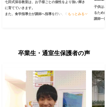
七田式深谷教室は、お子様ごとの個性をより強い輝き
子供はさ
に育てていきます。

るため
また、食学指導士が講師へ指導を行い、母親指導・食
もっとみる
講師一
学にも力を入れています。

の才能
沿って行
深谷駅徒歩1分の駅前に教室はあります。コンビニの横
時折、
の階段をあがっていただくと、入口があります。

な、アッ
日差しがいつも差し込む明るい教室です。それに負け
本教室
ない明るく、楽しい先生がいる教室でもあります。

卒業生・通室生保護者の声
せんか？
ぜひお気軽に足をお運びください。
