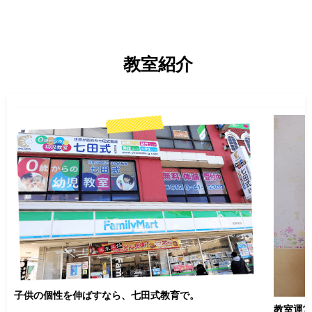
そのためには、子供の脳と心の働きを知って、それを
そのた
満たしてあげることです。脳の成長を知ることは、能
多方面
教室紹介
力を育むことはもちろんのこと、子供の心を育むこと
情報が
にも通じます。

解消で
あるた
ます。

子供の個性を伸ばすなら、七田式教育で。
教室運