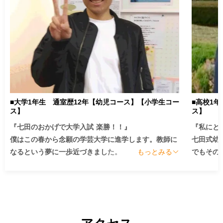
■大学1年生 通室歴12年【幼児コース】【小学生コー
■高校1
ス】
ス】
『七田のおかげで大学入試 楽勝！！』

『私にと
僕はこの春から念願の学芸大学に進学します。教師に
七田式幼
なるという夢に一歩近づきました。

もっとみる
でもその
七田には0歳から12年間お世話になりました。その時
から小学
に身に付いた能力のお陰で厳しい大学入試を突破する
になりまし
ことができました。特に、カードの位置や書かれてい
長年受け
るものを覚えるというトレーニングによって培われた
限に引き
記憶力が入試において一番役に立ちました。記憶力
から思わ