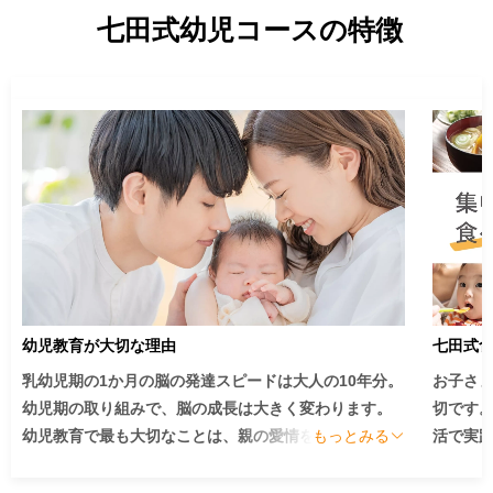
七田式幼児コースの特徴
幼児教育が大切な理由
七田式
乳幼児期の1か月の脳の発達スピードは大人の10年分。
お子さ
幼児期の取り組みで、脳の成長は大きく変わります。
切です
幼児教育で最も大切なことは、親の愛情をお子さまに
もっとみる
活で実
たっぷりと注ぐことです。

ていま
子育ての中心は、子供を愛することにあります。

では十分