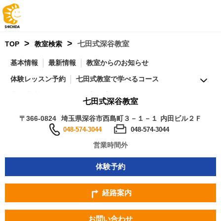
>
>
七田式深谷教室
TOP
教室検索
基本情報
最新情報
教室からのお知らせ
体験レッスン予約
七田式教室で学べるコース
七田式幼児コースの特徴
教室紹介
七田式深谷教室
卒業生・通室生保護者の声
アクセス
営業時間
〒366-0824
埼玉県深谷市西島町３－１－１ 内田ビル２Ｆ
実施コース
付随サービス
マップ
FAQ
周辺の教室
048-574-3044
048-574-3044
営業時間外
体験予約
経路案内
お問い合わせ