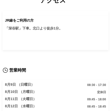
アクセス　
は、理系・文系のどちらに進んでも必要となります。
なと思う
僕は理系ですが、暗記を重要とする地理や化学などの
それは速
教科が得意となり、それが受験において強みとなりま
ドを意識
した。

JR線をご利用の方
一連の行
また、速読は文章を読むとき、メンタルトレーニング
る能力な
「深谷駅」下車。北口より徒歩1分。

は勉強につかれたときなどのように、他の取り組みも
ここで培
すべて受験を乗り越えるための助けとなりました。

り問題を
これからの4年間は、学力だけでなく僕が七田での学
ことがで
習を通して身に付けたような、将来役に立つ能力を培
記憶の面
うことができる教師になれるよう学びたいです。

数字をそ
繰り返し
そして何
営業時間
てくださ
効果はぜ
8月9日 （日曜日）
08:30 - 17:30
通ってよ
8月10日 （月曜日）
定休日
8月11日 （火曜日）
09:45 - 18:00
8月12日 （水曜日）
08:45 - 18:45