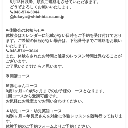
　8月18日以降、順次ご連絡をさせていただきます。

　どうぞよろしくお願いいたします。

　📞048‐574-3044

　📩fukaya@shichida-ca.co.jp

✏体験会のお知らせ✏

体験会はカレンダーに記載がない日時もご予約を受け付けており
ます。ご希望の日程がない場合は、下記番号までご連絡をお願い
いたします。

📞048-574ー3044

また、体験をされたお時間と通常のレッスン時間は異なることが
ございます。

ご了承いただけたらと思います。

🌟開講コース

🌸赤ちゃんコース

0歳1ヶ月～0歳5ヶ月までのお子様のコースとなります。

1回コースから受講可能です。

お気軽にお教室までお問い合わせください。

🌷幼児コース・幼児英語コース

0歳6ヶ月～年長児さんを対象に体験レッスンを随時行っておりま
す。

体験予約のご予約フォームよりご予約ください。
