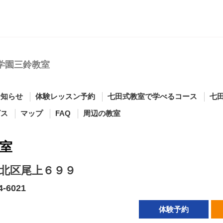
学園三鈴教室
お知らせ
体験レッスン予約
七田式教室で学べるコース
七
ビス
マップ
FAQ
周辺の教室
室
北区尾上６９９
4-6021
体験予約