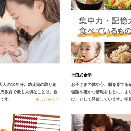
七田式食学
大人の10年分。幼児期の取り組
お子さまの体や心、脳を育てる
幼児教育で最も大切なことは、親
理論や確かな情報をもとに、よ
です。

もっとみる
び」として発信しています。学
ります。

では十分な結果を得ることは難し
知って、それを満たしてあげるこ
そのため、「知育だけ」ではな
を育むことはもちろんのこと、子
教育はサポートいたします。正