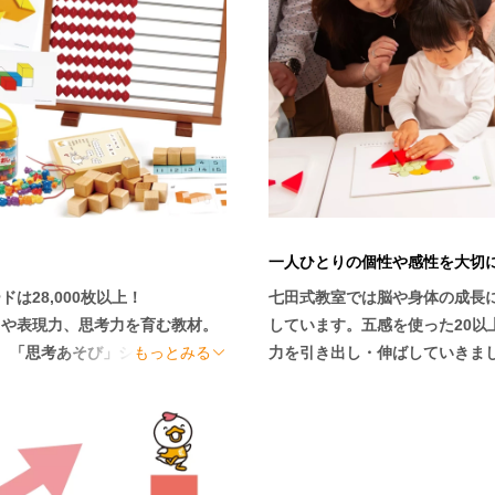
や不安は一つずつ解消できます
あるための、確かなノウハウを身
一人ひとりの個性や感性を大切
28,000枚以上！

七田式教室では脳や身体の成長
力や表現力、思考力を育む教材。
しています。五感を使った20以
、「思考あそび」シリーズなど、
もっとみる
力を引き出し・伸ばしていきまし
ンで使用します。

遊び感覚で楽しいレッスンだから
の定員は最大6名。

お子さま一人ひとりの個性や感性