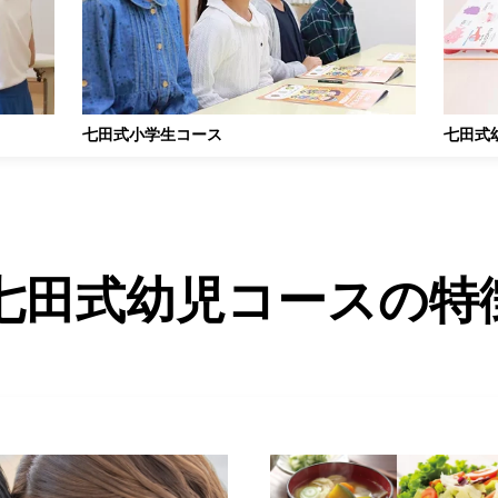
七田式小学生コース
七田式
七田式幼児コースの特