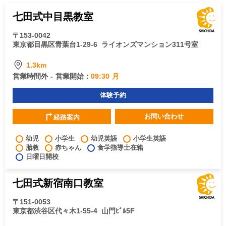
七田式中目黒教室
〒153-0042
東京都目黒区青葉台1-29-6
ライオンズマンション311号室
1.3km
営業時間外 - 営業開始：
09:30 月
体験予約
お問い合わせ
経路案内
幼児
小学生
幼児英語
小学生英語
胎教
赤ちゃん
食学指導士在籍
日曜日開校
七田式新宿南口教室
〒151-0053
東京都渋谷区代々木1-55-4
山門ﾋﾞﾙ5F