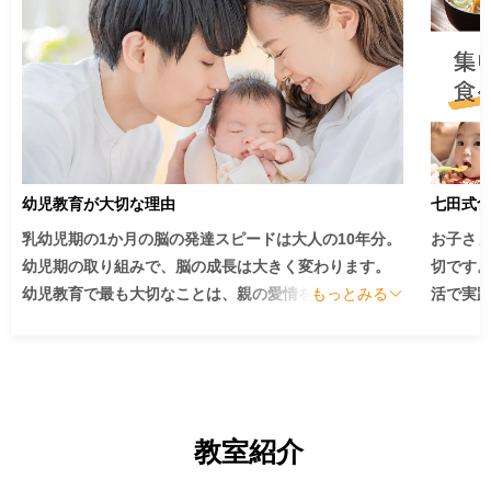
幼児教育が大切な理由
七田式
乳幼児期の1か月の脳の発達スピードは大人の10年分。
お子さ
幼児期の取り組みで、脳の成長は大きく変わります。
切です
幼児教育で最も大切なことは、親の愛情をお子さまに
もっとみる
活で実
たっぷりと注ぐことです。

ていま
子育ての中心は、子供を愛することにあります。

では十分
そのためには、子供の脳と心の働きを知って、それを
そのた
満たしてあげることです。脳の成長を知ることは、能
多方面
教室紹介
力を育むことはもちろんのこと、子供の心を育むこと
情報が
にも通じます。

解消で