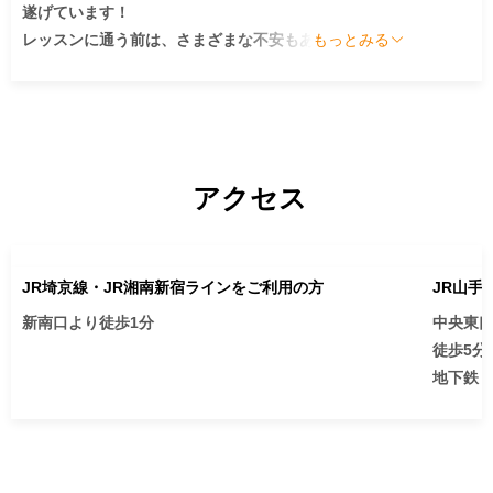
遂げています！

世界17の国と地域に広がる七田式教育を、是非、親子
レッスンに通う前は、さまざまな不安もありました。
もっとみる
一緒に、ご体感致しませんか？

しかし通い始めてからは、挨拶、受け答えの仕方や動
作、席に座って取り組む、宿題をする習慣、人前で発
表するなど、基本的なことから学びの部分まで、徐々
にできていく喜びを瑞季自身が経験できていて、本当
に良かったと思っています。

アクセス
取り組みや発表で失敗したり、思うようにいかないこ
とがあってたりしても、先生方は瑞季のがんばった姿
を認めて、ほめて、またチャレンジしようという気持
ちにさせてくれます。

JR埼京線・JR湘南新宿ラインをご利用の方
JR山手
この温かな励ましの言葉も、瑞季を前向きな気持ちに
新南口より徒歩1分

中央東
させてくれています。

徒歩5分

地下鉄　
レッスンに通い、「脳力開発CD」を繰り返し流して聞
渋谷スト
いているうちに、『今月のうた』、『漢詩』、その他 
ルスクエ
季節や天気の歌などを一緒に歌うようになり、3歳後半
ごろには発表して合格をもらえるようになりました。