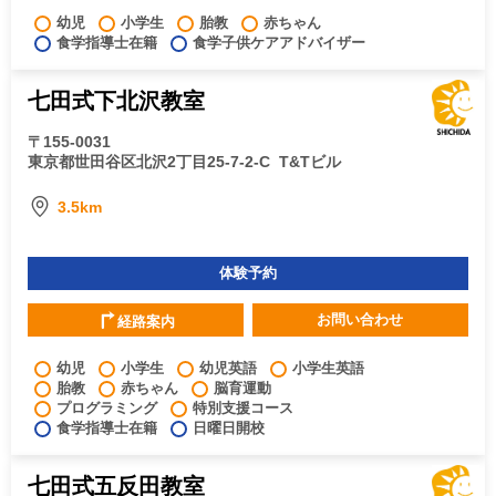
幼児
小学生
胎教
赤ちゃん
食学指導士在籍
食学子供ケアアドバイザー
七田式下北沢教室
〒155-0031
東京都世田谷区北沢2丁目25-7-2-C
T&Tビル
3.5km
体験予約
お問い合わせ
経路案内
幼児
小学生
幼児英語
小学生英語
胎教
赤ちゃん
脳育運動
プログラミング
特別支援コース
食学指導士在籍
日曜日開校
七田式五反田教室