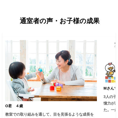
ます。

い、個
がけてお
赤ちゃんから幼児、小学生が対象の七田式教室。赤ち
通室者の声・お子様の成果
ゃんや乳幼児期は楽しみながら学ぶ0歳教育を体験して
みませんか？

幼児期は年齢に沿った七田メソッドを提供致します。
楽しみ、遊びから学ぶ教育を行い、協調性や最後まで
やりぬく強い心などの非認知能力も大切にしておりま
す。

七田式教育は、何よりも、しつけを含む優しさを持っ
た心を育む教育メソッドです。

知育や徳育、運動で地頭が良くなる。記憶力や集中
力、思考力を高めるだけではなく、食育で子育て全般
Mさんマ
をサポートします。

3人の
憶力が
O君 ４歳
幼児期の教育こそが子供たちの一生を左右するといっ
た。一
教室での取り組みを通して、目を見張るような成長を
ても過言ではありません。

て良かっ