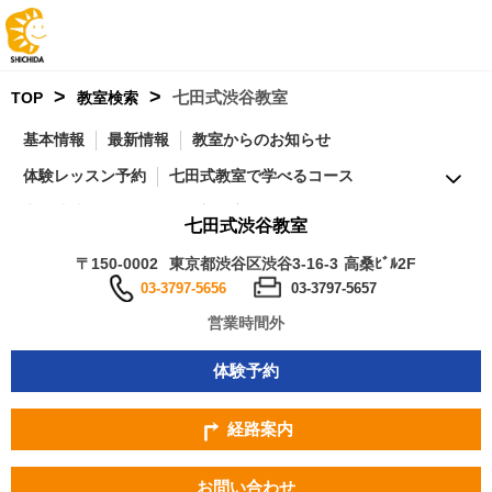
>
>
七田式渋谷教室
TOP
教室検索
基本情報
最新情報
教室からのお知らせ
体験レッスン予約
七田式教室で学べるコース
七田式幼児コースの特徴
教室紹介
七田式渋谷教室
通室者の声・お子様の成果
アクセス
営業時間
〒150-0002
東京都渋谷区渋谷3-16-3 高桑ﾋﾞﾙ2F
実施コース
付随サービス
マップ
FAQ
周辺の教室
03-3797-5656
03-3797-5657
営業時間外
体験予約
経路案内
お問い合わせ