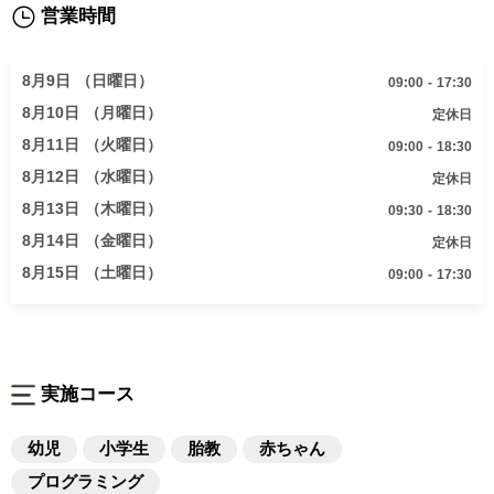
曲調もリズムが良いものが多く、子供も親も一緒に覚
営業時間
えられて、とても楽しみながら取り組んでいます。無
理なく楽しみながら、少しずつ暗唱能力が身について
8月9日 （日曜日）
09:00 - 17:30
きていることを、実感として感じられています。

8月10日 （月曜日）
定休日
8月11日 （火曜日）
09:00 - 18:30
「七田式プリント」では、レッスンの内容の復習と重
8月12日 （水曜日）
定休日
なる部分があったり、難しい箇所が出てきたりします
が、よく考えながらコツコツとがんばっています。ひ
8月13日 （木曜日）
09:30 - 18:30
らがなやカタカナをスムーズに読めるようになってき
8月14日 （金曜日）
定休日
て、今では問題文を自分で声に出して読むようになり
8月15日 （土曜日）
09:00 - 17:30
ました。家でも机に向かって取り組む習慣が身につい
てきました。

「百玉そろばん」では、1から10までそろばんで階段を
作り、「○＋○は10になるね」など、楽しみながら取り
実施コース
組んでいます。

「巧巧板」は、レベルが少しずつ難しくなってきて、
幼児
小学生
胎教
赤ちゃん
パズルをクルクルと回して考える時間が増えてきまし
プログラミング
た。わかった時のひらめきに、瑞季自身も驚き、そし