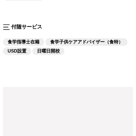
て笑顔が溢れます。

幅広い思考力や気付く力が、自然と身についていって
いると感じています。

付随サービス
食学指導士在籍
食学子供ケアアドバイザー（食特）
USD設置
日曜日開校