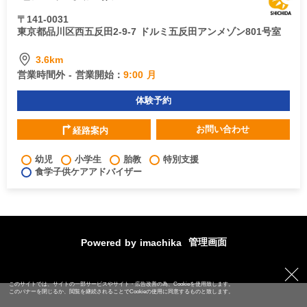
〒141-0031
東京都品川区西五反田2-9-7 ドルミ五反田アンメゾン801号室
3.6km
営業時間外 - 営業開始：
9:00 月
体験予約
お問い合わせ
経路案内
幼児
小学生
胎教
特別支援
食学子供ケアアドバイザー
管理画面
Powered by imachika
このサイトでは、サイトの一部サービスやサイト・広告改善の為、Cookieを使用致します。
このバナーを閉じるか、閲覧を継続されることでCookieの使用に同意するものと致します。