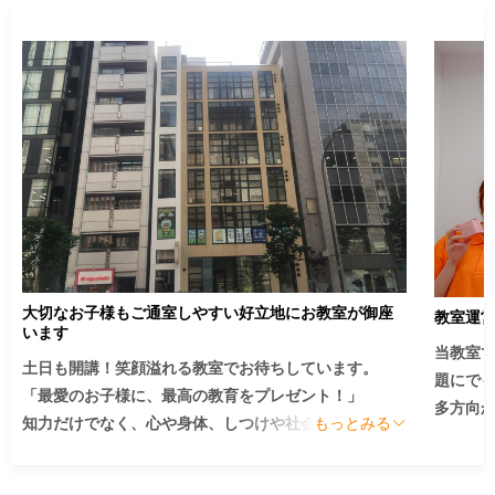
あるた
ます。

大切なお子様もご通室しやすい好立地にお教室が御座
教室運
います
当教室
土日も開講！笑顔溢れる教室でお待ちしています。

題にで
「最愛のお子様に、最高の教育をプレゼント！」

多方向
知力だけでなく、心や身体、しつけや社会性など、バ
もっとみる
し、自
ランスのとれた教育を行っています。親御さんの悩み
とを目指
にも真摯に答え、一緒にお子さまの成長を見守ってい
愛情を