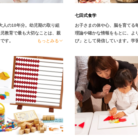
七田式食学
大人の10年分。幼児期の取り組
お子さまの体や心、脳を育てる
幼児教育で最も大切なことは、親
理論や確かな情報をもとに、よ
です。

もっとみる
び」として発信しています。学
ります。

では十分な結果を得ることは難し
知って、それを満たしてあげるこ
そのため、「知育だけ」ではな
を育むことはもちろんのこと、子
教育はサポートいたします。正
や不安は一つずつ解消できます
あるための、確かなノウハウを身