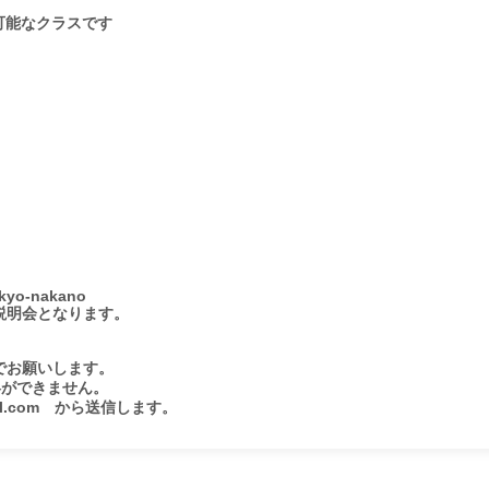
可能なクラスです　

okyo-nakano

明会となります。

dでお願いします。

ができません。

il.com　から送信します。
